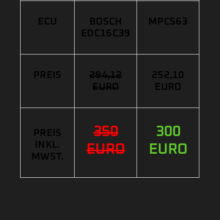
ECU
BOSCH
MPC563
EDC16C39
PREIS
294,12
252,10
EURO
EURO
350
300
PREIS
INKL.
EURO
EURO
MWST.