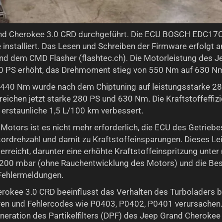
rand Cherokee 3.0 CRD durchgeführt. Die ECU BOSCH EDC1
installiert. Das Lesen und Schreiben der Firmware erfolgt 
nd dem CMD Flasher (flashtec.ch). Die Motorleistung des 
0 PS erhöht, das Drehmoment stieg von 550 Nm auf 630 N
 440 Nm wurde nach dem Chiptuning auf leistungsstarke 28
eichen jetzt starke 280 PS und 630 Nm. Die Kraftstoffeffi
rstaunliche 1,5 L/100 km verbessert.
Motors ist es nicht mehr erforderlich, die ECU des Getriebe
tordrehzahl und damit zu Kraftstoffeinsparungen. Dieses L
rreicht, darunter eine erhöhte Kraftstoffeinspritzung unter
00 mbar (ohne Rauchentwicklung des Motors) und die Bes
ehlermeldungen.
okee 3.0 CRD beeinflusst das Verhalten des Turboladers be
hren und Fehlercodes wie P0403, P0402, P0401 verursachen.
eneration des Partikelfilters (DPF) des Jeep Grand Cherokee