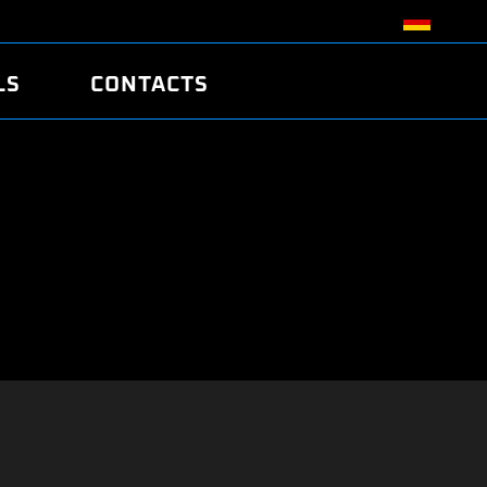
LS
CONTACTS
R
R
TUNING
ATCH
/EDC17 CRC