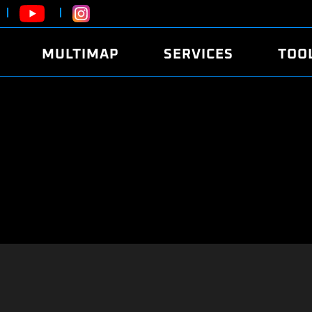
MULTIMAP
SERVICES
TOO
ABOUT
POWER
DYNO
FAQ
SOUND
EDITO
SECURITY CODE
ECO
LOGGE
MOBILE APP
E85 FUEL
LIVE 
BRANDS
LAUNCH CONTROL
CVN P
FILE SERVICE
ANTI-THEFT
MED17
ALGO